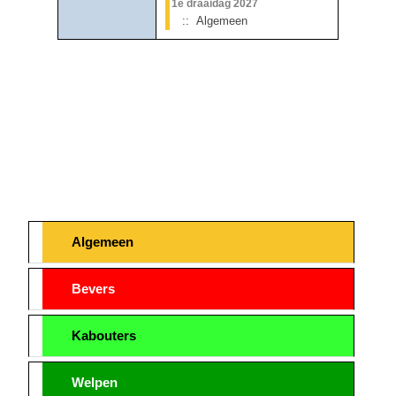
1e draaidag 2027
:: Algemeen
Pagination List Limit
Algemeen
Bevers
Kabouters
Welpen