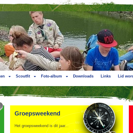
ken
Scoutfit
Foto-album
Downloads
Links
Lid wor
Groepsweekend
Het groepsweekend is dit jaar...