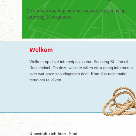
De eerste draaidag van het nieuwe seizoen is op
zaterdag 29 Augustus.
Welkom
Welkom op deze internetpagina van Scouting St. Jan uit
Roosendaal. Op deze website willen wij u graag informeren
over wat onze scoutinggroep doet. Kom dus regelmatig
terug om te kijken.
U bevindt zich hier:
Start