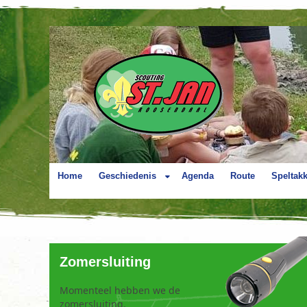
Home
Geschiedenis
Agenda
Route
Speltak
Zomersluiting
Momenteel hebben we de
zomersluiting.