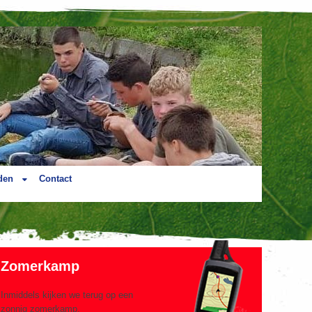
den
Contact
Zomerkamp
Inmiddels kijken we terug op een
zonnig zomerkamp.